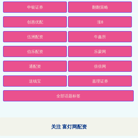
申银证券
翻翻策略
创惠优配
涨8
伍洲配资
牛鑫所
伯乐配资
乐蒙网
通配资
倍倍网
送钱宝
嘉理证券
全部话题标签
关注 富灯网配资