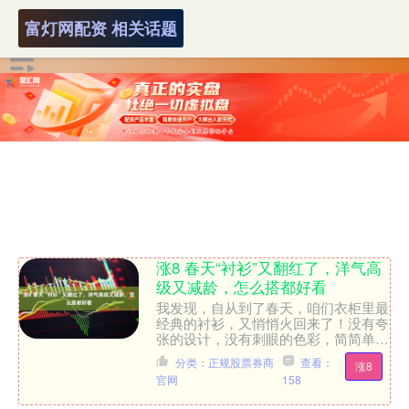
富灯网配资 相关话题
涨8 春天“衬衫”又翻红了，洋气高
级又减龄，怎么搭都好看
我发现，自从到了春天，咱们衣柜里最
经典的衬衫，又悄悄火回来了！没有夸
张的设计，没有刺眼的色彩，简简单单
一件衬衫，却能在今年春天重新站上穿
分类：正规股票券商
查看：
涨8
搭C位，成为时髦精、通勤....
官网
158