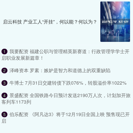
启云科技 产业工人“开挂”，何以能？何以为？
我要配资 福建公职与管理精英新赛道：行政管理学学士开
1
启职业发展新篇章！
泽峰资本 罗素：嫉妒是智力和道德上的双重缺陷
2
牛博士 7月31日交建转债下跌076%，转股溢价率1022%
3
景盛配资 全国铁路今日预计发送2190万人次，计划加开旅
4
客列车1173列
伯乐配资 《阿凡达3》将于12月19日全国上映 预售现已开
5
启