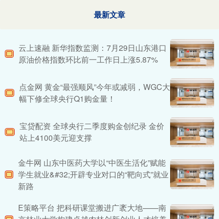
最新文章
云上速融 新华指数监测：7月29日山东港口
原油价格指数环比前一工作日上涨5.87%
点金网 黄金“最强顺风”今年或减弱，WGC大
幅下修全球央行Q1购金量！
宝贷配资 全球央行二季度购金创纪录 金价
站上4100美元迎支撑
金牛网 山东中医药大学以“中医生活化”赋能
学生就业&#32;开辟专业对口的“靶向式”就业
新路
E策略平台 把科研课堂搬进广袤大地——南