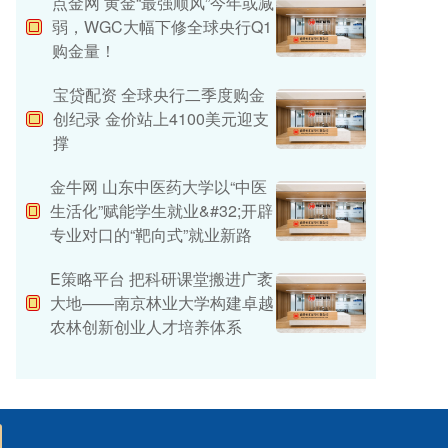
点金网 黄金“最强顺风”今年或减
弱，WGC大幅下修全球央行Q1
购金量！
宝贷配资 全球央行二季度购金
创纪录 金价站上4100美元迎支
撑
金牛网 山东中医药大学以“中医
生活化”赋能学生就业&#32;开辟
专业对口的“靶向式”就业新路
E策略平台 把科研课堂搬进广袤
大地——南京林业大学构建卓越
农林创新创业人才培养体系