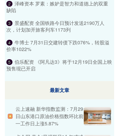
泽峰资本 罗素：嫉妒是智力和道德上的双重
2
缺陷
景盛配资 全国铁路今日预计发送2190万人
3
次，计划加开旅客列车1173列
牛博士 7月31日交建转债下跌076%，转股溢
4
价率1022%
伯乐配资 《阿凡达3》将于12月19日全国上映
5
预售现已开启
最新文章
云上速融 新华指数监测：7月29
日山东港口原油价格指数环比前
一工作日上涨5.87%