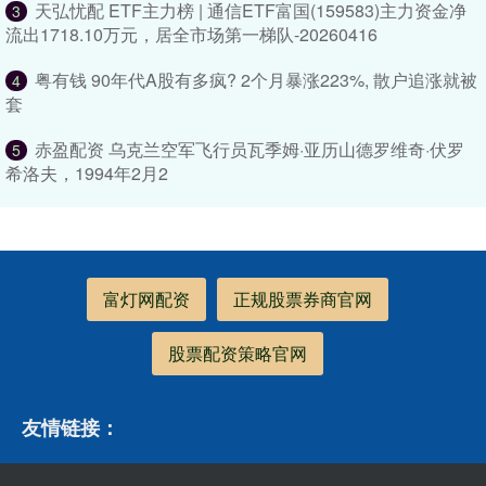
天弘忧配 ETF主力榜 | 通信ETF富国(159583)主力资金净
3
流出1718.10万元，居全市场第一梯队-20260416
粤有钱 90年代A股有多疯? 2个月暴涨223%, 散户追涨就被
4
套
赤盈配资 乌克兰空军飞行员瓦季姆·亚历山德罗维奇·伏罗
5
希洛夫，1994年2月2
富灯网配资
正规股票券商官网
股票配资策略官网
友情链接：