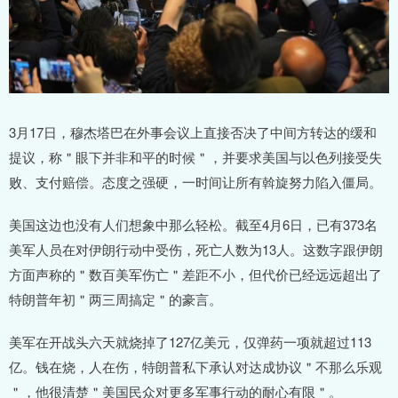
3月17日，穆杰塔巴在外事会议上直接否决了中间方转达的缓和
提议，称＂眼下并非和平的时候＂，并要求美国与以色列接受失
败、支付赔偿。态度之强硬，一时间让所有斡旋努力陷入僵局。
美国这边也没有人们想象中那么轻松。截至4月6日，已有373名
美军人员在对伊朗行动中受伤，死亡人数为13人。这数字跟伊朗
方面声称的＂数百美军伤亡＂差距不小，但代价已经远远超出了
特朗普年初＂两三周搞定＂的豪言。
美军在开战头六天就烧掉了127亿美元，仅弹药一项就超过113
亿。钱在烧，人在伤，特朗普私下承认对达成协议＂不那么乐观
＂，他很清楚＂美国民众对更多军事行动的耐心有限＂。