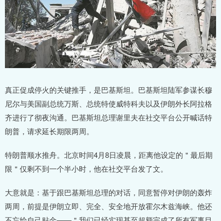
真正促成停火的关键推手，是巴基斯坦。巴基斯坦陆军参谋长穆
尼尔与美国副总统万斯、总统特使威特科夫以及伊朗外长阿拉格
齐进行了彻夜沟通。巴基斯坦总理谢里夫在社交平台公开喊话特
朗普，请求延长期限两周。
特朗普顺水推舟。北京时间4月8日凌晨，距离他设定的＂最后期
限＂仅剩不到一个半小时，他在社交平台发了文。
大意就是：基于跟巴基斯坦总理的对话，同意暂停对伊朗的轰炸
两周，前提是伊朗立即、完全、安全地开放霍尔木兹海峡。他还
不忘给自己贴金——＂我们已经实现甚至超额完成了所有军事目