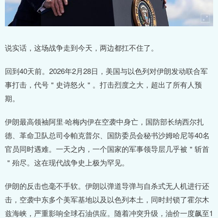
说实话，这场战争走到今天，两边都扛不住了。
回到40天前。2026年2月28日，美国与以色列对伊朗发动联合军
事打击，代号＂史诗怒火＂。打击烈度之大，超出了所有人预
期。
伊朗最高领袖阿里·哈梅内伊在空袭中身亡，国防部长纳西尔扎
德、革命卫队总司令帕克普尔、国防委员会秘书沙姆哈尼等40名
官员同时遇难。一天之内，一个国家的军事领导层几乎被＂斩首
＂殆尽。这在现代战争史上极为罕见。
伊朗的反击也毫不手软。伊朗以弹道导弹与自杀式无人机进行还
击，空袭中东多个美军基地以及以色列本土，同时封锁了霍尔木
兹海峡，严重影响全球石油供应。随着冲突升级，油价一度飙至1