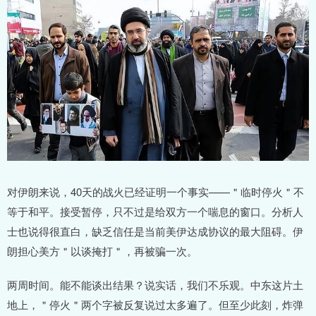
对伊朗来说，40天的战火已经证明一个事实——＂临时停火＂不
等于和平。接受暂停，只不过是给双方一个喘息的窗口。分析人
士也说得很直白，缺乏信任是当前美伊达成协议的最大阻碍。伊
朗担心美方＂以谈掩打＂，再被骗一次。
两周时间。能不能谈出结果？说实话，我们不乐观。中东这片土
地上，＂停火＂两个字被反复说过太多遍了。但至少此刻，炸弹