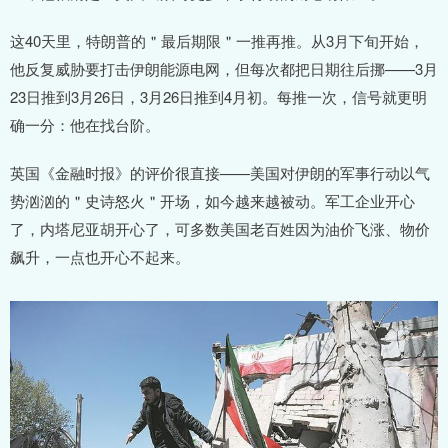
这40天里，特朗普的＂最后期限＂一推再推。从3月下旬开始，
他反复威胁要打击伊朗能源电网，但每次都把日期往后挪——3月
23日推到3月26日，3月26日推到4月初。每推一次，信号就更明
确一分：他在找台阶。
英国《金融时报》的评价很直接——美国对伊朗的军事行动以气
势汹汹的＂史诗怒火＂开场，如今越来越被动。军工企业开心
了，内塔尼亚胡开心了，可多数美国老百姓因为油价飞涨、物价
飙升，一点也开心不起来。