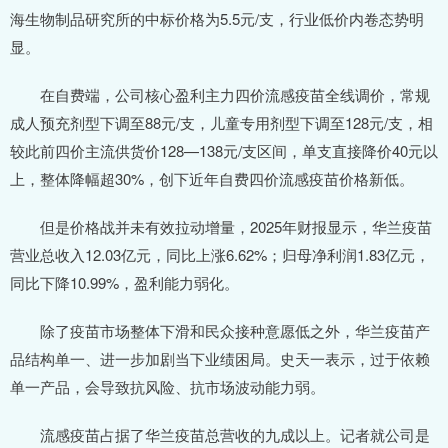
海生物制品研究所的中标价格为5.5元/支，行业低价内卷态势明
显。
在自费端，公司核心盈利主力四价流感疫苗全线调价，常规
成人预充剂型下调至88元/支，儿童专用剂型下调至128元/支，相
较此前四价主流供货价128—138元/支区间，单支直接降价40元以
上，整体降幅超30%，创下近年自费四价流感疫苗价格新低。
但是价格战并未有效拉动增量，2025年财报显示，华兰疫苗
营业总收入12.03亿元，同比上涨6.62%；归母净利润1.83亿元，
同比下降10.99%，盈利能力弱化。
除了疫苗市场整体下滑和民众接种意愿低之外，华兰疫苗产
品结构单一、进一步加剧当下业绩困局。史天一表示，过于依赖
单一产品，会导致抗风险、抗市场波动能力弱。
流感疫苗占据了华兰疫苗总营收的九成以上。记者就公司是