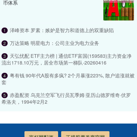
币体系
泽峰资本 罗素：嫉妒是智力和道德上的双重缺陷
1
万达策略 明星电力：公司主业为电力业务
2
天弘忧配 ETF主力榜 | 通信ETF富国(159583)主力资金净
3
流出1718.10万元，居全市场第一梯队-20260416
粤有钱 90年代A股有多疯? 2个月暴涨223%, 散户追涨就被
4
套
赤盈配资 乌克兰空军飞行员瓦季姆·亚历山德罗维奇·伏罗
5
希洛夫，1994年2月2