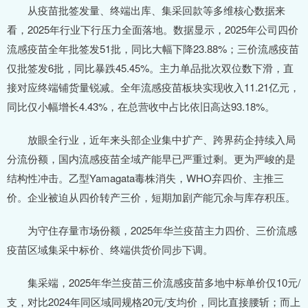
从疫苗批签发量、终端出库、集采回款等多维核心数据来
看，2025年行业下行压力全面落地。数据显示，2025年公司四价
流感疫苗全年批签发51批，同比大幅下降23.88%；三价流感疫苗
仅批签发6批，同比暴跌45.45%。主力单品批次双位数下滑，直
接对应终端铺货量锐减。全年流感疫苗板块实现收入11.21亿元，
同比仅小幅增长4.43%，在总营收中占比依旧高达93.18%。
放眼全行业，近年来头部企业集中扩产、跨界药企持续入局
分流份额，国内流感疫苗全域产能早已严重过剩。更为严峻的是
结构性冲击。乙型Yamagata毒株消失，WHO弃四价、主推三
价。企业被迫从四价转产三价，短期加剧产能冗余与库存积压。
为守住存量市场份额，2025年华兰疫苗主力四价、三价流感
疫苗区域集采中标价、终端供货价同步下调。
集采端，2025年华兰疫苗三价流感疫苗多地中标单价仅10元/
支，对比2024年同区域同规格20元/支均价，同比直接腰斩；而上