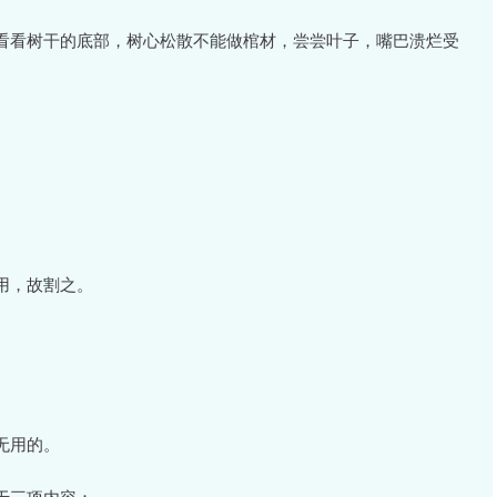
看看树干的底部，树心松散不能做棺材，尝尝叶子，嘴巴溃烂受
用，故割之。
无用的。
于三项内容：