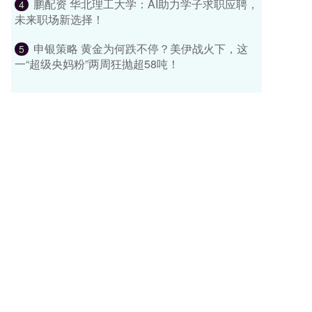
鹏配资 华北理工大学：AI助力学子求职应聘，
4
未来职场新选择！
申银策略 黄金为何跌不停？美伊战火下，这
5
一“超级央妈粉”两周狂抛超58吨！