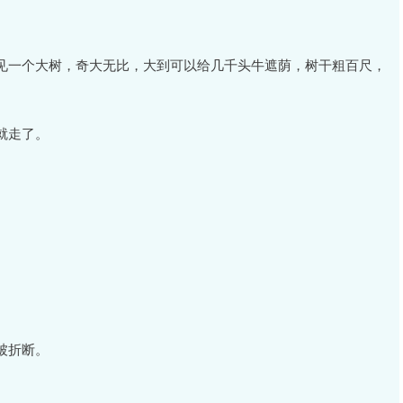
见一个大树，奇大无比，大到可以给几千头牛遮荫，树干粗百尺，
就走了。
被折断。
。