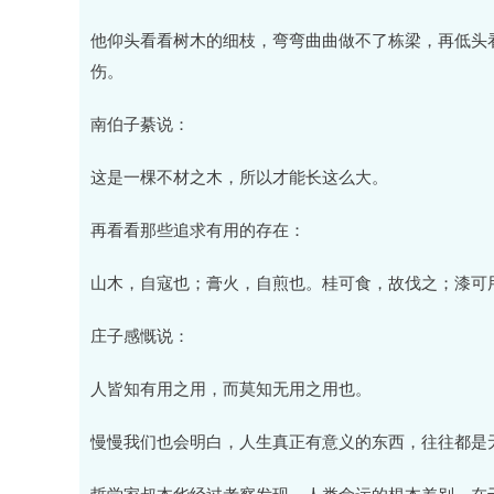
他仰头看看树木的细枝，弯弯曲曲做不了栋梁，再低头
伤。
南伯子綦说：
这是一棵不材之木，所以才能长这么大。
再看看那些追求有用的存在：
山木，自寇也；膏火，自煎也。桂可食，故伐之；漆可
庄子感慨说：
人皆知有用之用，而莫知无用之用也。
慢慢我们也会明白，人生真正有意义的东西，往往都是
哲学家叔本华经过考察发现，人类命运的根本差别，在